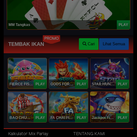
MM Tangkas
PLAY
PROMO
TEMBAK IKAN
Cari
Lihat Semua
FIERCE FISHING
PLAY
GODS FORTUNE FISHING
PLAY
STAR HUNTER
PLAY
BAO CHUAN FISHING
PLAY
FA CHAI FISHING
PLAY
Jackpot Fishing Jili
PLAY
Kalkulator Mix Parlay
TENTANG KAMI