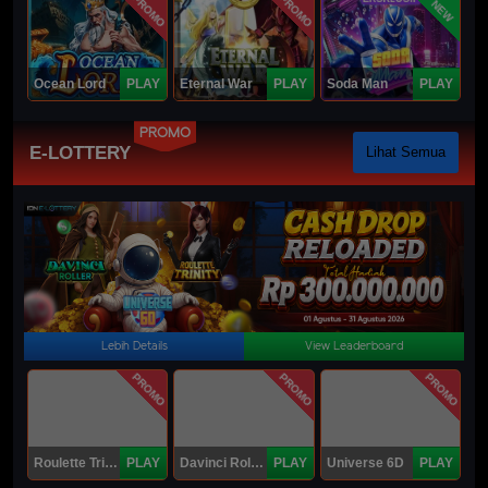
PROMO
PROMO
NEW
Ocean Lord
PLAY
Eternal War
PLAY
Soda Man
PLAY
PROMO
E-LOTTERY
Lihat Semua
Lebih Details
View Leaderboard
PROMO
PROMO
PROMO
Roulette Trinity
PLAY
Davinci Roller
PLAY
Universe 6D
PLAY