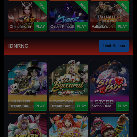
NEW
NEW
NEW
Chinchirorin
PLAY
Cyber Pinball
PLAY
Valhalla's Dice
PLAY
IDNRNG
Lihat Semua
Dream Blackjack
PLAY
Dream Baccarat
PLAY
Sicbo IDNArcade
PLAY