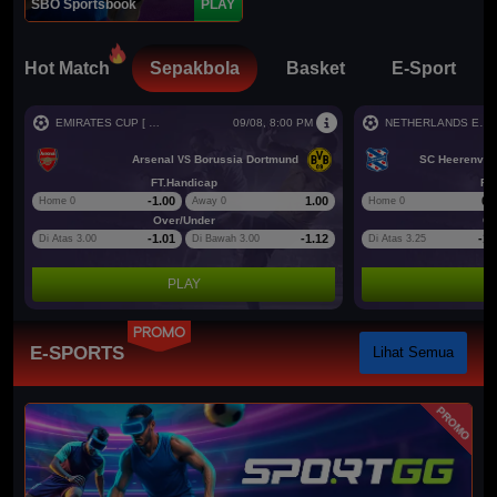
SBO Sportsbook
PLAY
Hot Match
Sepakbola
Basket
E-Sport
NETHERLANDS EREDIVISI...
09/08, 9:45 PM
LIGA PORTUGAL
SC Heerenveen
FC Twente Enschede
Por
VS
FT.Handicap
FT
0.25
-0.25
-2.
Home 0
Away 0
Home 0
Over/Under
Ov
-1.11
-1.01
1.
Di Atas 3.25
Di Bawah 3.25
Di Atas 3.00
PLAY
PROMO
E-SPORTS
Lihat Semua
PROMO