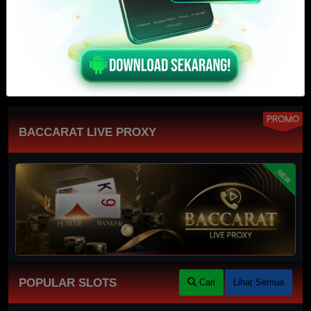
SLOT
PROMO
BACCARAT LIVE PROXY
NEW
POPULAR SLOTS
Cari
Lihat Semua