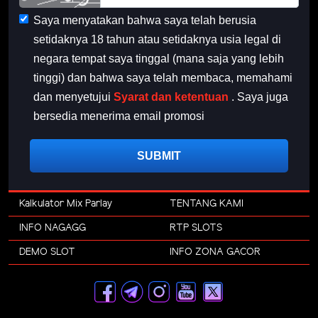
Saya menyatakan bahwa saya telah berusia
setidaknya 18 tahun atau setidaknya usia legal di
negara tempat saya tinggal (mana saja yang lebih
tinggi) dan bahwa saya telah membaca, memahami
dan menyetujui
Syarat dan ketentuan
. Saya juga
bersedia menerima email promosi
SUBMIT
Kalkulator Mix Parlay
TENTANG KAMI
INFO NAGAGG
RTP SLOTS
DEMO SLOT
INFO ZONA GACOR