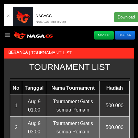
×
NAGAGG
Download
NAGAGG Mobile App
MASUK
DAFTAR
BERANDA
TOURNAMENT LIST
TOURNAMENT LIST
No
Tanggal
Nama Tournament
Hadiah
Aug 9
Tournament Gratis
1
500.000
01:00
semua Pemain
Aug 9
Tournament Gratis
2
500.000
03:00
semua Pemain