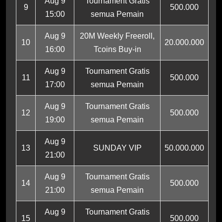
Aug 9
Tournament Gratis
9
500.000
15:00
semua Pemain
Aug 9
20M Weekly Freeroll,
10
20.000.000
16:00
Tcoins Buy-in
Aug 9
Tournament Gratis
11
500.000
17:00
semua Pemain
Aug 9
Tournament Gratis
12
500.000
19:00
semua Pemain
Aug 9
13
SUNDAY VIP
50.000.000
21:00
Aug 9
Tournament Gratis
14
500.000
21:00
semua Pemain
Aug 9
Tournament Gratis
15
500.000