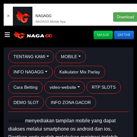
×
NAGAGG
Download
NAGAGG Mobile App
MASUK
DAFTAR
TENTANG KAMI
MOBILE
INFO NAGAGG
Kalkulator Mix Parlay
Cara Betting
video-website
RTP SLOTS
DEMO SLOT
INFO ZONA GACOR
menyediakan tampilan mobile yang dapat
NAGAGG
diakses melalui smartphone os android dan ios,