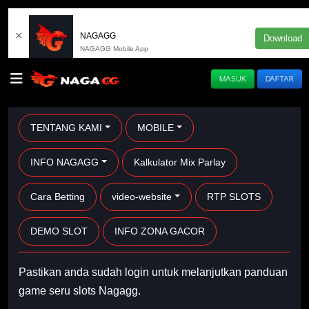
×
NAGAGG
Download
NAGAGG Mobile App
MASUK
DAFTAR
TENTANG KAMI
MOBILE
INFO NAGAGG
Kalkulator Mix Parlay
Cara Betting
video-website
RTP SLOTS
DEMO SLOT
INFO ZONA GACOR
Pastikan anda sudah login untuk melanjutkan panduan
game seru slots Nagagg.