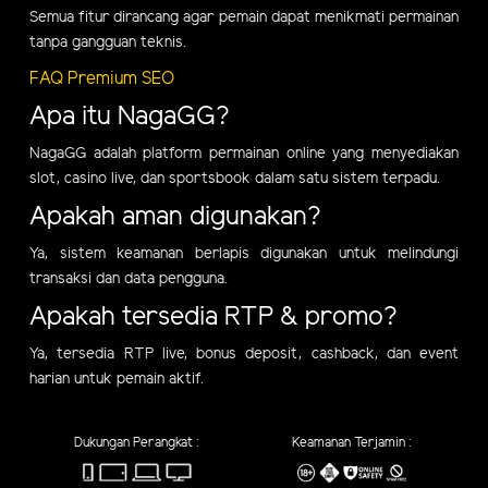
Semua fitur dirancang agar pemain dapat menikmati permainan
tanpa gangguan teknis.
FAQ Premium SEO
Apa itu NagaGG?
NagaGG adalah platform permainan online yang menyediakan
slot, casino live, dan sportsbook dalam satu sistem terpadu.
Apakah aman digunakan?
Ya, sistem keamanan berlapis digunakan untuk melindungi
transaksi dan data pengguna.
Apakah tersedia RTP & promo?
Ya, tersedia RTP live, bonus deposit, cashback, dan event
harian untuk pemain aktif.
Dukungan Perangkat :
Keamanan Terjamin :