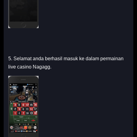
5. Selamat anda berhasil masuk ke dalam permainan
live casino Nagagg.